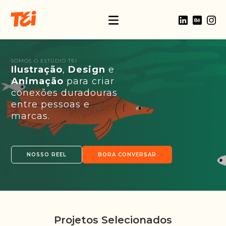
SOMOS O ESTÚDIO TEI
Ilustração
,
Design
e
Animação
para criar
conexões duradouras
entre pessoas e
marcas.
NOSSO REEL
BORA CONVERSAR
Projetos Selecionados